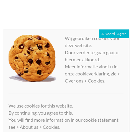
Ga
Taraxacum
naar
de
inhoud
Business Analyse | Requirements Engineering | Software
Testen | Procesverbetering
Akkoord | Agree
Wij gebruiken cookies voor
deze website.
Menu
Door verder te gaan gaat u
hiermee akkoord.
Meer informatie vindt u in
onze cookieverklaring, zie >
Over ons > Cookies.
We use cookies for this website.
iSQI CAE
By continuing, you agree to this.
You will find more information in our cookie statement,
see > About us > Cookies.